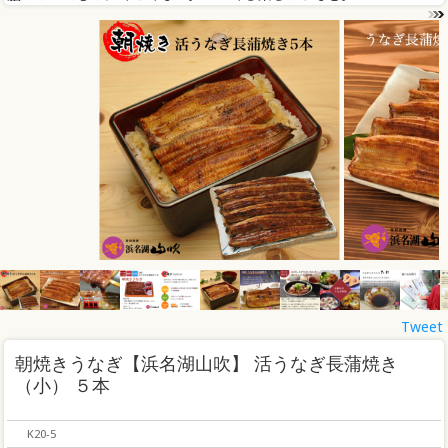
Tweet
朝焼きうなぎ【浜名湖山吹】 活うなぎ長蒲焼き
（小） ５本
K20-5