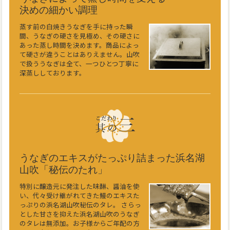
決めの細かい調理
蒸す前の白焼きうなぎを手に持った瞬
間、うなぎの硬さを見極め、その硬さに
あった蒸し時間を決めます。商品によっ
て硬さが違うことはありえません。山吹
で扱ううなぎは全て、一つひとつ丁寧に
深蒸ししております。
うなぎのエキスがたっぷり詰まった浜名湖
山吹「秘伝のたれ」
特別に醸造元に発注した味醂、醤油を使
い、代々受け継がれてきた鰻のエキスた
っぷりの浜名湖山吹秘伝のタレ。 さらっ
とした甘さを抑えた浜名湖山吹のうなぎ
のタレは無添加。お子様からご年配の方