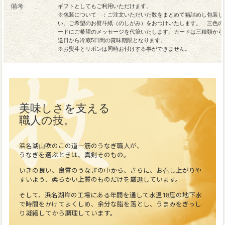
備考
ギフトとしてもご利用いただけます。
※包装について ：ご注文いただいた数をまとめて箱詰めし包装し
い。ご希望のお熨斗紙（のしがみ）をおつけいたします。 三色の
ードにご希望のメッセージを代筆いたします。カードは三種類から
送日から冷蔵5日間の賞味期限となります。
※お熨斗とリボンは同時お付けする事ができません。
美味しさを支える
職人の技。
浜名湖山吹のこの道一筋のうなぎ職人が、
うなぎを選ぶときは、真剣そのもの。
いきの良い、良質のうなぎの中から、さらに、お召し上がりや
すいよう、柔らかい上質のものだけを厳選しています。
そして、浜名湖岸の工場にある年間を通して水温18度の地下水
で時間をかけてよくしめ、余分な脂を落とし、うまみをぎっし
り凝縮してから調理しています。