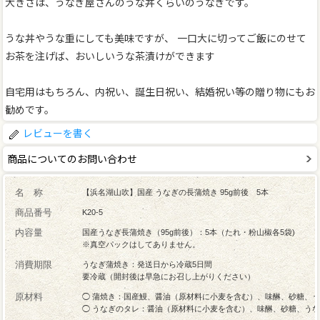
大きさは、うなぎ屋さんのうな丼くらいのうなぎです。
うな丼やうな重にしても美味ですが、 一口大に切ってご飯にのせて
お茶を注げば、おいしいうな茶漬けができます
自宅用はもちろん、内祝い、誕生日祝い、結婚祝い等の贈り物にもお
勧めです。
レビューを書く
商品についてのお問い合わせ
名 称
【浜名湖山吹】国産 うなぎの長蒲焼き 95g前後 5本
商品番号
K20-5
内容量
国産うなぎ長蒲焼き（95g前後）：5本（たれ・粉山椒各5袋)
※真空パックはしてありません。
消費期限
うなぎ蒲焼き：発送日から冷蔵5日間
要冷蔵（開封後は早急にお召し上がりください）
原材料
◯ 蒲焼き：国産鰻、醤油（原材料に小麦を含む）、味醂、砂糖、
◯ うなぎのタレ：醤油（原材料に小麦を含む）、味醂、砂糖、う