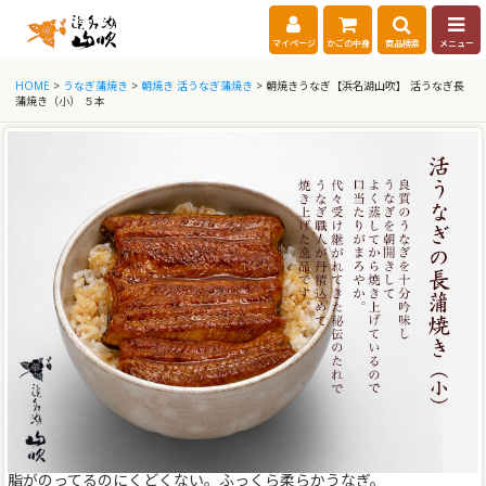
マイページ
かごの中身
商品検索
メニュー
HOME
>
うなぎ蒲焼き
>
朝焼き 活うなぎ蒲焼き
> 朝焼きうなぎ【浜名湖山吹】 活うなぎ長
蒲焼き（小） ５本
脂がのってるのにくどくない。ふっくら柔らかうなぎ。