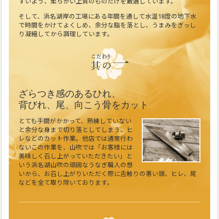
すいよう、柔らかい上質のものだけを厳選しています。
そして、浜名湖岸の工場にある年間を通して水温18度の地下水
で時間をかけてよくしめ、余分な脂を落とし、うまみをぎっし
り凝縮してから調理しています。
ざらつき感のあるひれ、
背びれ、尾、向こう骨をカット
とても手間がかかって、熟練していない
と余分な身まで切り落としてしまう、ヒ
レなどのカット作業。他店では通常行わ
ないこの作業を、山吹では「お客様には
美味しく召し上がっていただきたい」と
いう浜名湖山吹の頑固なうなぎ職人の想
いから、お召し上がりいただく際に舌触りの悪い頭、ヒレ、尾
などを全て取り除いております。