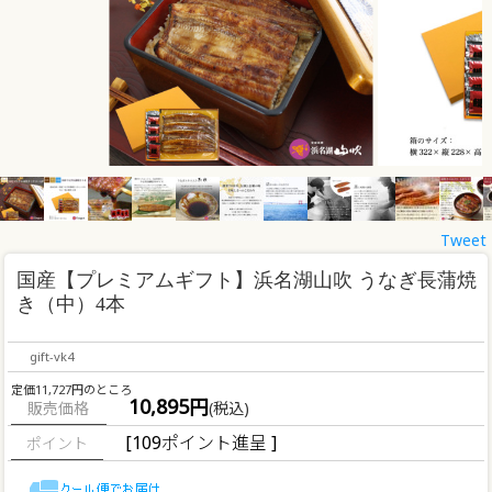
Tweet
国産【プレミアムギフト】浜名湖山吹 うなぎ長蒲焼
き（中）4本
gift-vk4
定価11,727円のところ
10,895円
販売価格
(税込)
[109ポイント進呈 ]