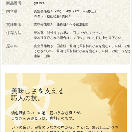
商品番号
gift-vk4
内容量
真空長蒲焼き（中）：4本（1本：90g以上）
※タレ・粉山椒各1袋付き
賞味期限
真空長蒲焼き：発送日から冷蔵20日間
保存方法
要冷蔵（開封後はお早めに召し上がりください）
※冷凍保存される場合は１ヶ月位までにお召し上がり下さい。
原材料
真空長蒲焼き：国産鰻、醤油（原材料に小麦を含む）、味醂、砂糖
うなぎのタレ：醤油（原材料に小麦を含む）、味醂、砂糖、うなぎ
山椒：山椒
美味しさを支える
職人の技。
浜名湖山吹のこの道一筋のうなぎ職人が、
うなぎを選ぶときは、真剣そのもの。
いきの良い、良質のうなぎの中から、さらに、お召し上がりや