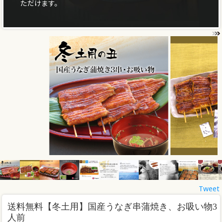
ただけます。
Tweet
送料無料
【冬土用】国産うなぎ串蒲焼き、お吸い物3
人前