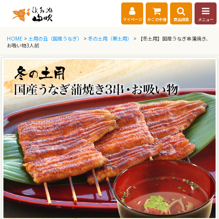
マイページ
かごの中身
商品検索
メニュー
HOME
>
土用の丑（国産うなぎ）
>
冬の土用（寒土用）
> 【冬土用】国産うなぎ串蒲焼き、
お吸い物3人前