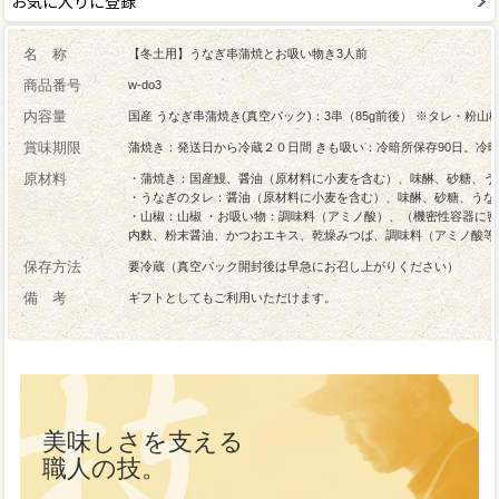
お気に入りに登録
名 称
【冬土用】うなぎ串蒲焼とお吸い物き3人前
商品番号
w-do3
内容量
国産 うなぎ串蒲焼き(真空パック)：3串（85g前後） ※タレ・粉山
賞味期限
蒲焼き：発送日から冷蔵２０日間 きも吸い：冷暗所保存90日。冷
原材料
・蒲焼き：国産鰻、醤油（原材料に小麦を含む）、味醂、砂糖、う
・うなぎのタレ：醤油（原材料に小麦を含む）、味醂、砂糖、うな
・山椒：山椒 ・お吸い物：調味料（アミノ酸）、（機密性容器に
内麩、粉末醤油、かつおエキス、乾燥みつば、調味料（アミノ酸等
保存方法
要冷蔵（真空パック開封後は早急にお召し上がりください）
備 考
ギフトとしてもご利用いただけます。
美味しさを支える
職人の技。