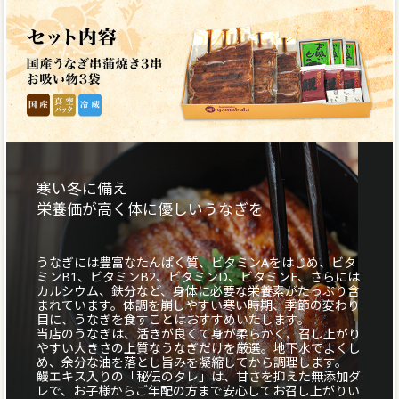
寒い冬に備え
栄養価が高く体に優しいうなぎを
うなぎには豊富なたんぱく質、ビタミンAをはじめ、ビタ
ミンB1、ビタミンB2、ビタミンD、ビタミンE、さらには
カルシウム、鉄分など、身体に必要な栄養素がたっぷり含
まれています。体調を崩しやすい寒い時期、季節の変わり
目に、うなぎを食すことはおすすめいたします。
当店のうなぎは、活きが良くて身が柔らかく、召し上がり
やすい大きさの上質なうなぎだけを厳選。地下水でよくし
め、余分な油を落とし旨みを凝縮してから調理します。
鰻エキス入りの「秘伝のタレ」は、甘さを抑えた無添加ダ
レで、お子様からご年配の方まで安心してお召し上がりい