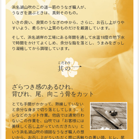
浜名湖山吹のこの道一筋のうなぎ職人が、
うなぎを選ぶときは、真剣そのもの。
いきの良い、良質のうなぎの中から、さらに、お召し上がりや
すいよう、柔らかい上質のものだけを厳選しています。
そして、浜名湖岸の工場にある年間を通して水温18度の地下水
で時間をかけてよくしめ、余分な脂を落とし、うまみをぎっし
り凝縮してから調理しています。
ざらつき感のあるひれ、
背びれ、尾、向こう骨をカット
とても手間がかかって、熟練していない
と余分な身まで切り落としてしまう、ヒ
レなどのカット作業。他店では通常行わ
ないこの作業を、山吹では「お客様には
美味しく召し上がっていただきたい」と
いう浜名湖山吹の頑固なうなぎ職人の想
いから、お召し上がりいただく際に舌触りの悪い頭、ヒレ、尾