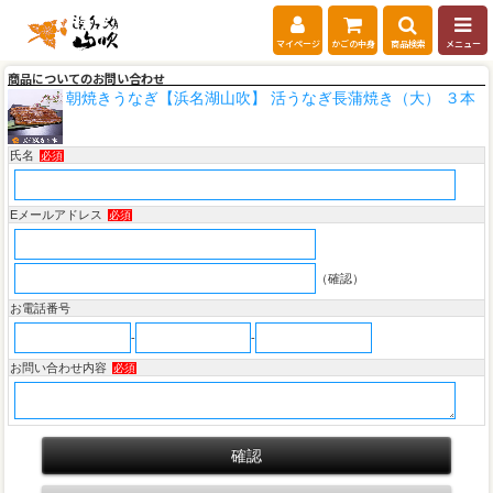
マイページ
かごの中身
商品検索
メニュー
商品についてのお問い合わせ
朝焼きうなぎ【浜名湖山吹】 活うなぎ長蒲焼き（大） ３本
氏名
必須
Eメールアドレス
必須
（確認）
お電話番号
-
-
お問い合わせ内容
必須