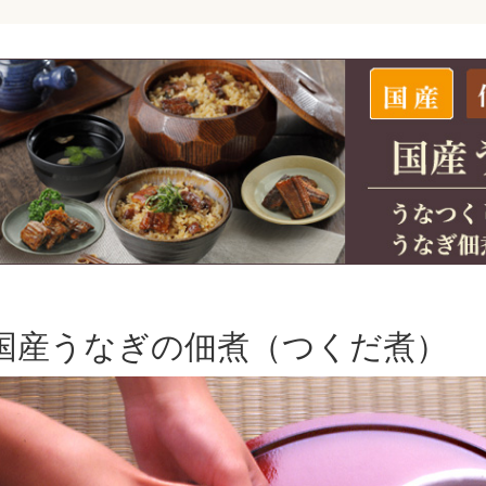
国産うなぎの佃煮（つくだ煮）