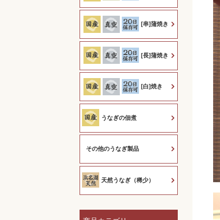
[串]蒲焼き
[長]蒲焼き
[白]焼き
うなぎの佃煮
その他のうなぎ製品
天然うなぎ（稀少）