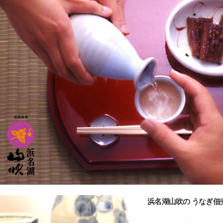
浜名湖山吹の うなぎ佃