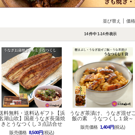
並び替え
価
14 件中 1-14 件表示
送料無料・送料込ギフト
【浜
うなぎ茶漬け、うなぎ混ぜ
名湖山吹】国産うなぎ長蒲焼
飯の素 うなつくし１袋～
きとうなつくし３点詰合せ
販売価格
1,404円
(税込)
販売価格
8,500円
(税込)