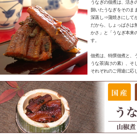
うなぎの佃煮は、活き
捌いたうなぎをそのま
深蒸し⇒蒲焼きにして
だから、しょっぱさは
かさ」と「うなぎ本来
す。
佃煮は、特撰佃煮と、
うな茶漬けの素）、そ
それぞれのご用途に応