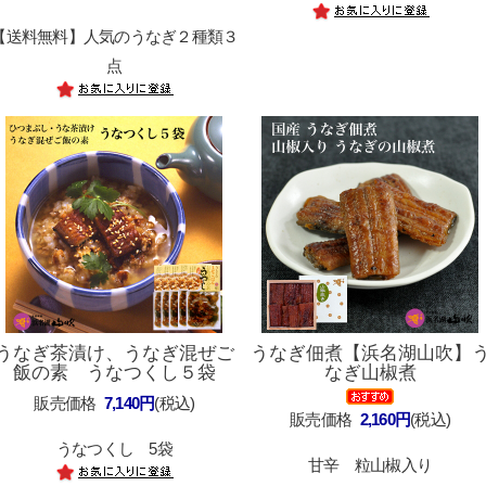
【送料無料】人気のうなぎ２種類３
点
うなぎ茶漬け、うなぎ混ぜご
うなぎ佃煮【浜名湖山吹】
飯の素 うなつくし５袋
なぎ山椒煮
販売価格
7,140円
(税込)
販売価格
2,160円
(税込)
うなつくし 5袋
甘辛 粒山椒入り