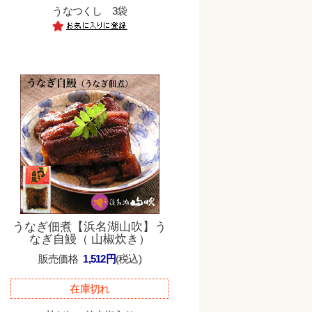
うなつくし 3袋
う
うなぎ佃煮【浜名湖山吹】う
なぎ自鰻（ 山椒炊き）
販売価格
1,512円
(税込)
在庫切れ