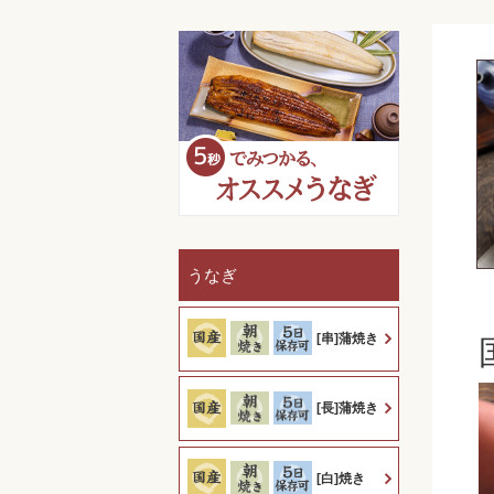
うなぎ
[串]蒲焼き
[長]蒲焼き
[白]焼き