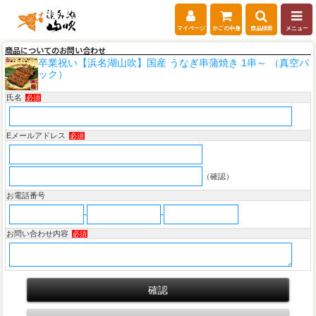
マイページ
かごの中身
商品検索
メニュー
商品についてのお問い合わせ
卒業祝い【浜名湖山吹】国産 うなぎ串蒲焼き 1串～ （真空パ
ック）
氏名
必須
Eメールアドレス
必須
（確認）
お電話番号
-
-
お問い合わせ内容
必須