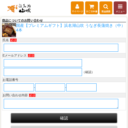
マイページ
かごの中身
商品検索
メニュー
商品についてのお問い合わせ
国産【プレミアムギフト】浜名湖山吹 うなぎ長蒲焼き（中）
4本
氏名
必須
Eメールアドレス
必須
（確認）
お電話番号
-
-
お問い合わせ内容
必須