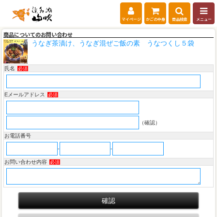
マイページ
かごの中身
商品検索
メニュー
商品についてのお問い合わせ
うなぎ茶漬け、うなぎ混ぜご飯の素 うなつくし５袋
氏名
必須
Eメールアドレス
必須
（確認）
お電話番号
-
-
お問い合わせ内容
必須