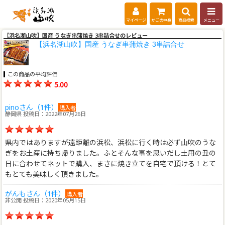
マイページ
かごの中身
商品検索
メニュー
【浜名湖山吹】国産 うなぎ串蒲焼き 3串詰合せのレビュー
【浜名湖山吹】国産 うなぎ串蒲焼き 3串詰合せ
この商品の平均評価
5.00
pinoさん（1件）
購入者
静岡県 投稿日：2022年07月26日
県内ではありますが遠距離の浜松、浜松に行く時は必ず山吹のうな
ぎをお土産に持ち帰りました。ふとそんな事を思いだし土用の丑の
日に合わせてネットで購入、まさに焼き立てを自宅で頂ける！とて
もとても美味しく頂きました。
がんもさん（1件）
購入者
非公開 投稿日：2020年05月15日