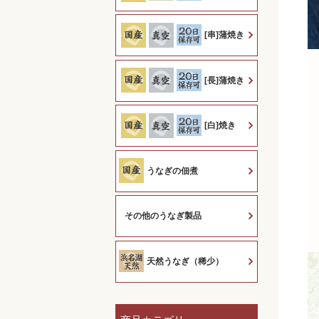
[串]蒲焼き
[長]蒲焼き
[白]焼き
うなぎの佃煮
その他のうなぎ製品
天然うなぎ（稀少）