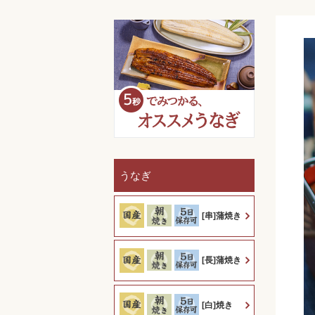
うなぎ
[串]蒲焼き
[長]蒲焼き
[白]焼き