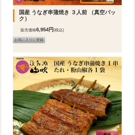
国産 うなぎ串蒲焼き ３人前 （真空パッ
ク）
6,954円
販売価格
(税込)