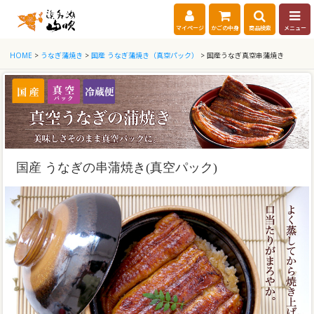
マイページ
かごの中身
商品検索
メニュー
HOME
>
うなぎ蒲焼き
>
国産 うなぎ蒲焼き（真空パック）
> 国産うなぎ真空串蒲焼き
国産 うなぎの串蒲焼き(真空パック)