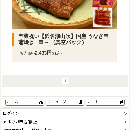
卒業祝い【浜名湖山吹】国産 うなぎ串
蒲焼き 1串～ （真空パック）
2,433円
販売価格
(税込)
1
ホーム
マイページ
カート
ログイン
メルマガ申込/停止