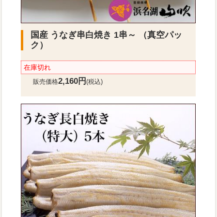
国産 うなぎ串白焼き 1串～ （真空パッ
ク）
在庫切れ
2,160円
販売価格
(税込)