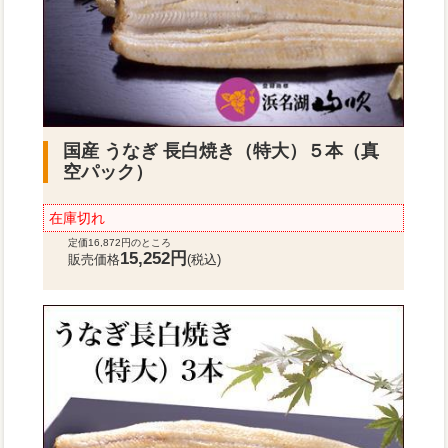
国産 うなぎ 長白焼き（特大）５本（真
空パック）
在庫切れ
定価16,872円のところ
15,252円
販売価格
(税込)