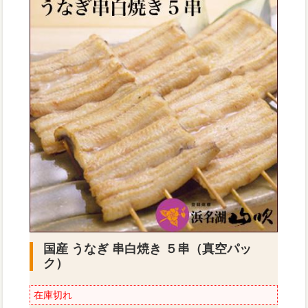
国産 うなぎ 串白焼き ５串（真空パッ
ク）
在庫切れ