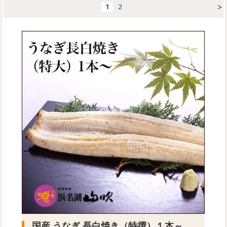
>
1
2
国産 うなぎ 長白焼き（特撰）１本～