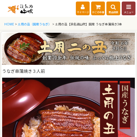
マイページ
かごの中身
商品検索
メニュー
HOME
>
土用の丑（国産うなぎ）
> 土用の丑【浜名湖山吹】国産 うなぎ串蒲焼き3串
うなぎ串蒲焼き３人前