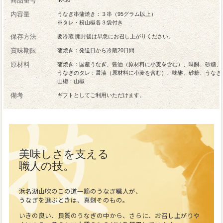
商品番号
IK-30
内容量
うなぎ串蒲焼き：３串（95グラム以上）
※タレ・粉山椒各３袋付き
保存方法
要冷蔵 開封後は早急にお召し上がりください。
賞味期限
蒲焼き：発送日から冷蔵20日間
原材料
蒲焼き：国産うなぎ、醤油（原材料に小麦を含む）、味醂、砂糖、
うなぎのタレ：醤油（原材料に小麦を含む）、味醂、砂糖、うなぎ
山椒：山椒
備考
ギフトとしてご利用いただけます。
美味しさを支える
職人の技。
浜名湖山吹のこの道一筋のうなぎ職人が、
うなぎを選ぶときは、真剣そのもの。
いきの良い、良質のうなぎの中から、さらに、お召し上がりや