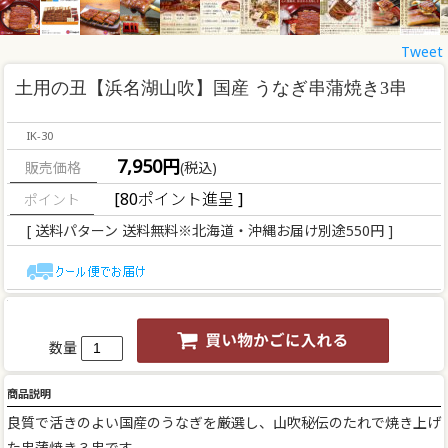
Tweet
土用の丑【浜名湖山吹】国産 うなぎ串蒲焼き3串
IK-30
7,950円
販売価格
(税込)
[80ポイント進呈 ]
[ 送料パターン 送料無料※北海道・沖縄お届け別途550円 ]
数量
商品説明
良質で活きのよい国産のうなぎを厳選し、山吹秘伝のたれで焼き上げ
た串蒲焼き３串です。