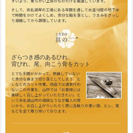
すいよう、柔らかい上質のものだけを厳選しています。
そして、浜名湖岸の工場にある年間を通して水温18度の地下水
で時間をかけてよくしめ、余分な脂を落とし、うまみをぎっし
り凝縮してから調理しています。
ざらつき感のあるひれ、
背びれ、尾、向こう骨をカット
とても手間がかかって、熟練していない
と余分な身まで切り落としてしまう、ヒ
レなどのカット作業。他店では通常行わ
ないこの作業を、山吹では「お客様には
美味しく召し上がっていただきたい」と
いう浜名湖山吹の頑固なうなぎ職人の想
いから、お召し上がりいただく際に舌触りの悪い頭、ヒレ、尾
などを全て取り除いております。