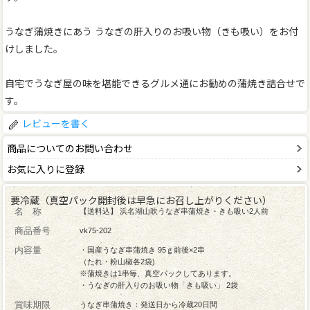
うなぎ蒲焼きにあう うなぎの肝入りのお吸い物（きも吸い）をお付
けしました。
自宅でうなぎ屋の味を堪能できるグルメ通にお勧めの蒲焼き詰合せで
す。
レビューを書く
商品についてのお問い合わせ
お気に入りに登録
要冷蔵（真空パック開封後は早急にお召し上がりください）
名 称
【送料込】 浜名湖山吹うなぎ串蒲焼き・きも吸い2人前
商品番号
vk75-202
内容量
・国産うなぎ串蒲焼き 95ｇ前後×2串
（たれ・粉山椒各2袋)
※蒲焼きは1串毎、真空パックしてあります。
・うなぎの肝入りのお吸い物「きも吸い」 2袋
賞味期限
うなぎ串蒲焼き：発送日から冷蔵20日間