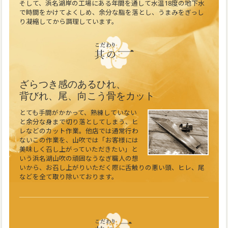
そして、浜名湖岸の工場にある年間を通して水温18度の地下水
で時間をかけてよくしめ、余分な脂を落とし、うまみをぎっし
り凝縮してから調理しています。
ざらつき感のあるひれ、
背びれ、尾、向こう骨をカット
とても手間がかかって、熟練していない
と余分な身まで切り落としてしまう、ヒ
レなどのカット作業。他店では通常行わ
ないこの作業を、山吹では「お客様には
美味しく召し上がっていただきたい」と
いう浜名湖山吹の頑固なうなぎ職人の想
いから、お召し上がりいただく際に舌触りの悪い頭、ヒレ、尾
などを全て取り除いております。