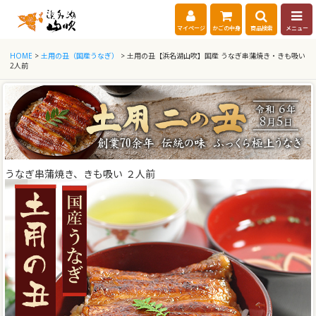
マイページ
かごの中身
商品検索
メニュー
HOME
>
土用の丑（国産うなぎ）
> 土用の丑【浜名湖山吹】国産 うなぎ串蒲焼き・きも吸い
2人前
うなぎ串蒲焼き、きも吸い ２人前