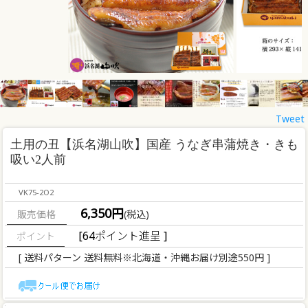
Tweet
土用の丑【浜名湖山吹】国産 うなぎ串蒲焼き・きも
吸い2人前
VK75-2O2
6,350円
販売価格
(税込)
[64ポイント進呈 ]
[ 送料パターン 送料無料※北海道・沖縄お届け別途550円 ]