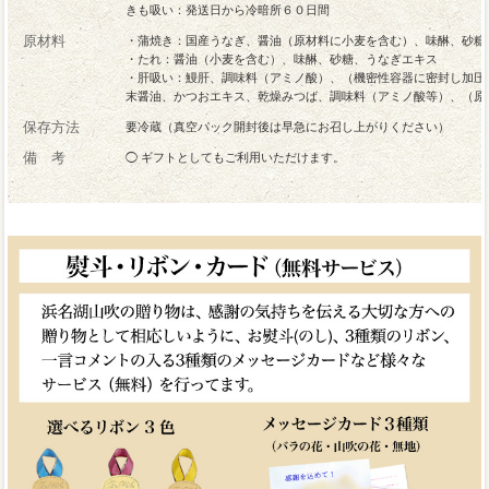
きも吸い：発送日から冷暗所６０日間
原材料
・蒲焼き：国産うなぎ、醤油（原材料に小麦を含む）、味醂、砂糖
・たれ：醤油（小麦を含む）、味醂、砂糖、うなぎエキス
・肝吸い：鰻肝、調味料（アミノ酸）、（機密性容器に密封し加圧
末醤油、かつおエキス、乾燥みつば、調味料（アミノ酸等）、（原
保存方法
要冷蔵（真空パック開封後は早急にお召し上がりください）
備 考
◯ ギフトとしてもご利用いただけます。