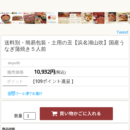
Tweet
送料別・簡易包装・
土用の丑【浜名湖山吹】国産う
なぎ蒲焼き５人前
doyo05
10,932円
販売価格
(税込)
[109ポイント進呈 ]
数量
商品説明