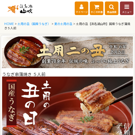
マイページ
かごの中身
商品検索
メニュー
HOME
>
土用の丑（国産うなぎ）
>
夏の土用の丑
> 土用の丑【浜名湖山吹】国産うなぎ蒲焼
き５人前
うなぎ串蒲焼き ５人前