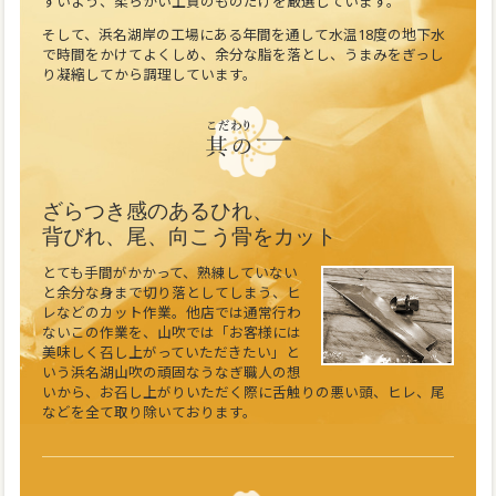
すいよう、柔らかい上質のものだけを厳選しています。
そして、浜名湖岸の工場にある年間を通して水温18度の地下水
で時間をかけてよくしめ、余分な脂を落とし、うまみをぎっし
り凝縮してから調理しています。
ざらつき感のあるひれ、
背びれ、尾、向こう骨をカット
とても手間がかかって、熟練していない
と余分な身まで切り落としてしまう、ヒ
レなどのカット作業。他店では通常行わ
ないこの作業を、山吹では「お客様には
美味しく召し上がっていただきたい」と
いう浜名湖山吹の頑固なうなぎ職人の想
いから、お召し上がりいただく際に舌触りの悪い頭、ヒレ、尾
などを全て取り除いております。