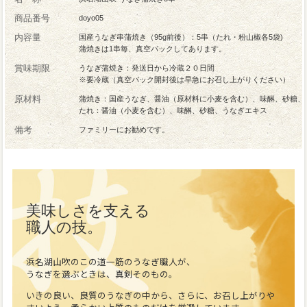
商品番号
doyo05
内容量
国産うなぎ串蒲焼き（95g前後）：5串（たれ・粉山椒各5袋)
蒲焼きは1串毎、真空パックしてあります。
賞味期限
うなぎ蒲焼き：発送日から冷蔵２０日間
※要冷蔵（真空パック開封後は早急にお召し上がりください）
原材料
蒲焼き：国産うなぎ、醤油（原材料に小麦を含む）、味醂、砂糖、
たれ：醤油（小麦を含む）、味醂、砂糖、うなぎエキス
備考
ファミリーにお勧めです。
美味しさを支える
職人の技。
浜名湖山吹のこの道一筋のうなぎ職人が、
うなぎを選ぶときは、真剣そのもの。
いきの良い、良質のうなぎの中から、さらに、お召し上がりや