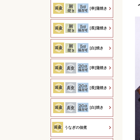
[串]蒲焼き
[長]蒲焼き
[白]焼き
[串]蒲焼き
[長]蒲焼き
[白]焼き
うなぎの佃煮