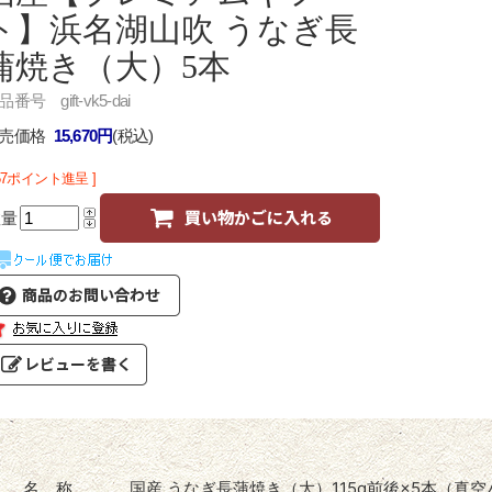
ト】浜名湖山吹 うなぎ長
蒲焼き（大）5本
番号 gift-vk5-dai
売価格
15,670円
(税込)
157ポイント進呈 ]
数量
名 称
国産 うなぎ長蒲焼き（大）115g前後×5本（真