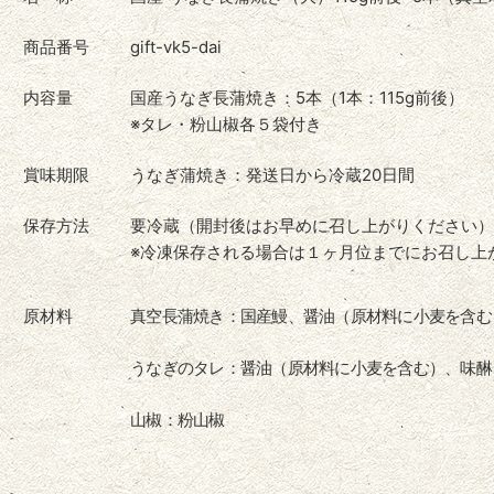
商品番号
gift-vk5-dai
内容量
国産うなぎ長蒲焼き：5本（1本：115g前後）
※タレ・粉山椒各５袋付き
賞味期限
うなぎ蒲焼き：発送日から冷蔵20日間
保存方法
要冷蔵（開封後はお早めに召し上がりください）
※冷凍保存される場合は１ヶ月位までにお召し上
原材料
真空長蒲焼き：国産鰻、醤油（原材料に小麦を含む
うなぎのタレ：醤油（原材料に小麦を含む）、味醂
山椒：粉山椒