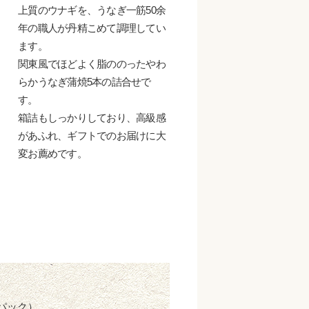
上質のウナギを、うなぎ一筋50余
年の職人が丹精こめて調理してい
ます。
関東風でほどよく脂ののったやわ
らかうなぎ蒲焼5本の詰合せで
す。
箱詰もしっかりしており、高級感
があふれ、ギフトでのお届けに大
変お薦めです。
空パック）