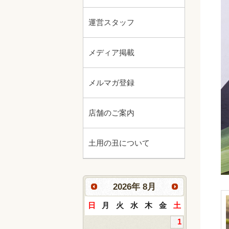
運営スタッフ
メディア掲載
メルマガ登録
店舗のご案内
土用の丑について
2026
年
8月
日
月
火
水
木
金
土
1