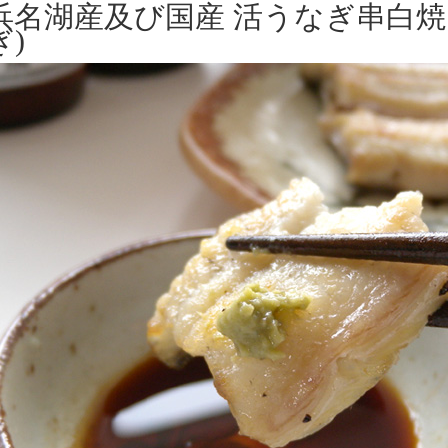
浜名湖産及び国産 活うなぎ串白焼
ぎ)