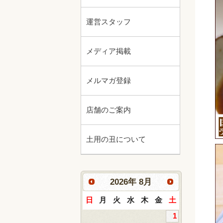
運営スタッフ
メディア掲載
メルマガ登録
店舗のご案内
土用の丑について
2026
年
8月
日
月
火
水
木
金
土
1