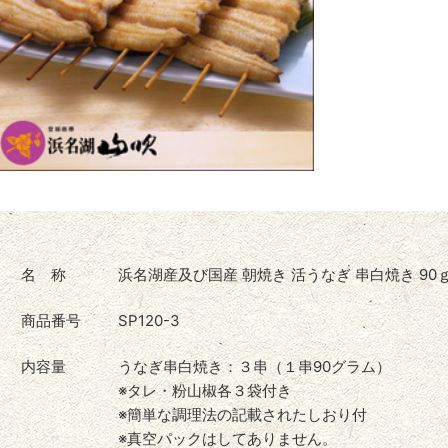
名 称
浜名湖産及び国産 朝焼き 活うなぎ 串白焼き 90ｇ 
商品番号
SP120-3
内容量
うなぎ串白焼き：３串（１串90グラム）
※タレ・粉山椒各３袋付き
※簡単な調理法の記載されたしおり付
※真空パックはしてありません。