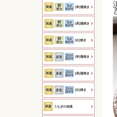
[串]蒲焼き
[長]蒲焼き
[白]焼き
[串]蒲焼き
[長]蒲焼き
[白]焼き
うなぎの佃煮