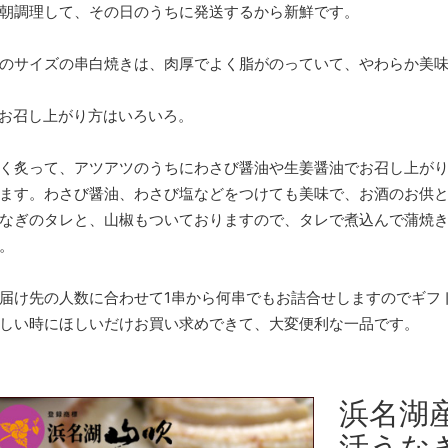
朝調理して、その日のうちに発送するから新鮮です。
のサイズの串白焼きは、肉厚でよく脂がのっていて、やわらか美
お召し上がり方はいろいろ。
く炙って、アツアツのうちにわさび醤油や生姜醤油でお召し上が
ます。わさび醤油、わさび塩などをつけても美味で、お酒のお供
なぎのタレと、山椒もついておりますので、タレで煮込んで蒲焼
。
届け先の人数に合わせて1串から何串でもお詰合せしますのでギフ
しい時にほしいだけお買い求めできて、大変便利な一品です。
浜名湖
活うな