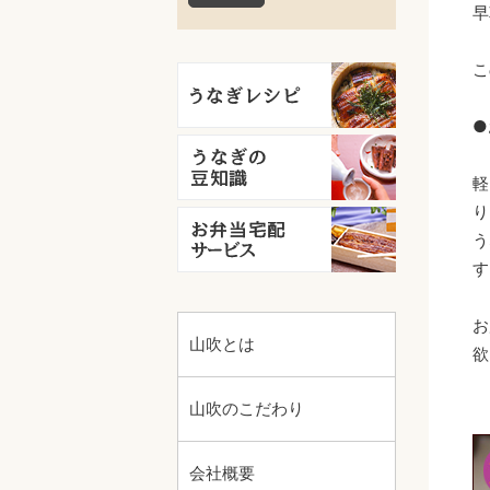
早
こ
●
軽
り
う
す
お
山吹とは
欲
山吹のこだわり
会社概要