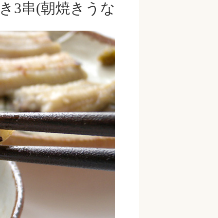
き3串(朝焼きうな