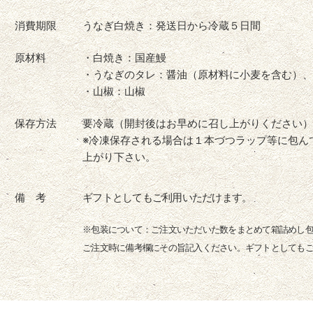
消費期限
うなぎ白焼き：発送日から冷蔵５日間
原材料
・白焼き：国産鰻
・うなぎのタレ：醤油（原材料に小麦を含む）、
・山椒：山椒
保存方法
要冷蔵（開封後はお早めに召し上がりください）
※冷凍保存される場合は１本づつラップ等に包ん
上がり下さい。
備 考
ギフトとしてもご利用いただけます。
※包装について：ご注文いただいた数をまとめて箱詰めし
ご注文時に備考欄にその旨記入ください。ギフトとしても