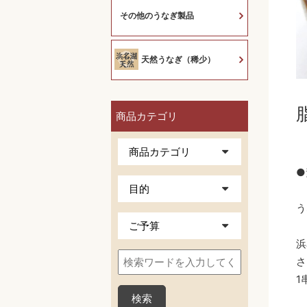
その他のうなぎ製品
天然うなぎ（稀少）
商品カテゴリ
●
う
浜
さ
1