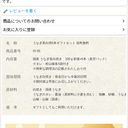
です。
レビューを書く
商品についてのお問い合わせ
お気に入りに登録
名 称
うなぎ長白焼5本ギフトセット 送料無料
商品番号
IS-55
内容量
国産 うなぎ長白焼き 100ｇ前後×5本（真空パック）
※タレ・粉山椒各5袋付き
※簡単な調理法の記載されたしおり付
賞味期限
うなぎ白焼き：発送日から冷蔵20日間
※開封後は早急にお召し上がりください。
原材料
白焼き：国産うなぎ
うなぎのタレ：醤油（原材料に小麦を含む）、味醂、砂糖、うなぎ
山椒：山椒（国産）
備 考
ギフトとしてもご利用いただけます。