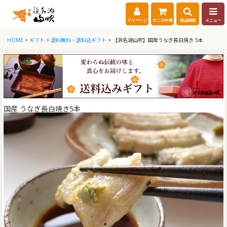
マイページ
かごの中身
商品検索
メニュー
HOME
>
ギフト
>
送料無料・送料込ギフト
> 【浜名湖山吹】国産うなぎ長白焼き 5本
国産 うなぎ長白焼き5本