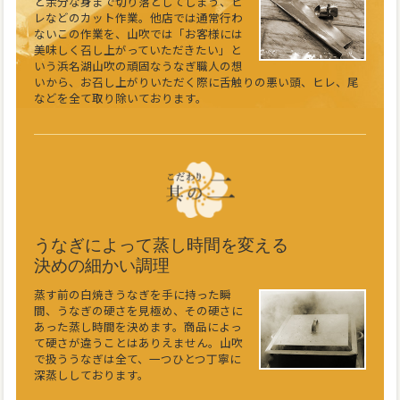
と余分な身まで切り落としてしまう、ヒ
レなどのカット作業。他店では通常行わ
ないこの作業を、山吹では「お客様には
美味しく召し上がっていただきたい」と
いう浜名湖山吹の頑固なうなぎ職人の想
いから、お召し上がりいただく際に舌触りの悪い頭、ヒレ、尾
などを全て取り除いております。
うなぎによって蒸し時間を変える
決めの細かい調理
蒸す前の白焼きうなぎを手に持った瞬
間、うなぎの硬さを見極め、その硬さに
あった蒸し時間を決めます。商品によっ
て硬さが違うことはありえません。山吹
で扱ううなぎは全て、一つひとつ丁寧に
深蒸ししております。