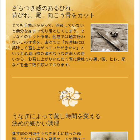
ざらつき感のあるひれ、
背びれ、尾、向こう骨をカット
とても手間がかかって、熟練していない
と余分な身まで切り落としてしまう、ヒ
レなどのカット作業。他店では通常行わ
ないこの作業を、山吹では「お客様には
美味しく召し上がっていただきたい」と
いう浜名湖山吹の頑固なうなぎ職人の想
いから、お召し上がりいただく際に舌触りの悪い頭、ヒレ、尾
などを全て取り除いております。
うなぎによって蒸し時間を変える
決めの細かい調理
蒸す前の白焼きうなぎを手に持った瞬
間、うなぎの硬さを見極め、その硬さに