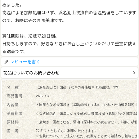
めました。
高温による加熱処理はせず、浜名湖山吹独自の低温処理をしています
ので、お味はそのまま美味です。
賞味期限は、冷蔵で20日間。
日持ちしますので、好きなときにお召し上がりいただけて重宝に使え
る逸品です。
レビューを書く
商品についてのお問い合わせ
名 称
【浜名湖山吹】国産 うなぎの長蒲焼き 130g前後 3本
商品番号
VK170-3
内容量
・国産うなぎ長蒲焼き（130g前後）：3本 （たれ・粉山椒各3袋)
消費期限
うなぎ蒲焼き：発送日から冷蔵20日間 要冷蔵（真空パック開封後
原材料
・蒲焼き：国産うなぎ、醤油（原材料に小麦を含む）、味醂、砂糖
備 考
◯ ギフトとしてもご利用いただけます。
※包装について：ご注文いただいた数をまとめて箱詰めし包装しま