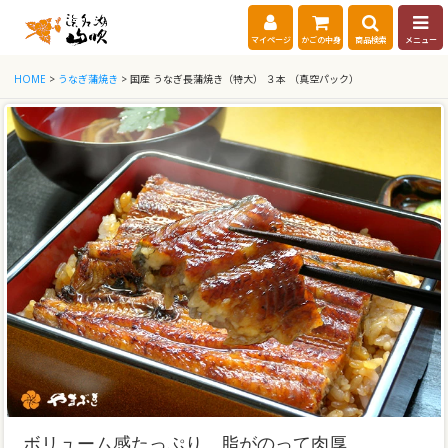
マイページ
かごの中身
商品検索
メニュー
HOME
>
うなぎ蒲焼き
> 国産 うなぎ長蒲焼き（特大） ３本 （真空パック）
ボリューム感たっぷり。脂がのって肉厚。