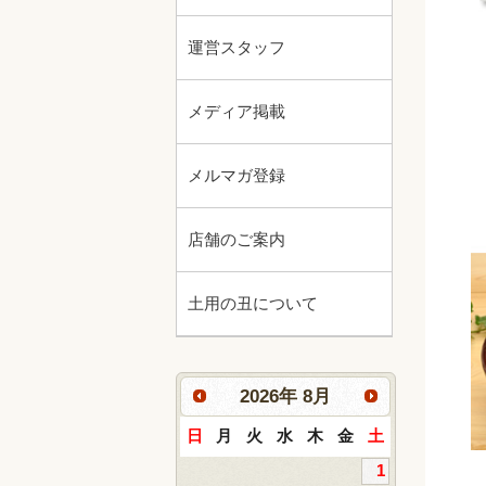
運営スタッフ
メディア掲載
メルマガ登録
店舗のご案内
土用の丑について
2026
年
8月
日
月
火
水
木
金
土
1