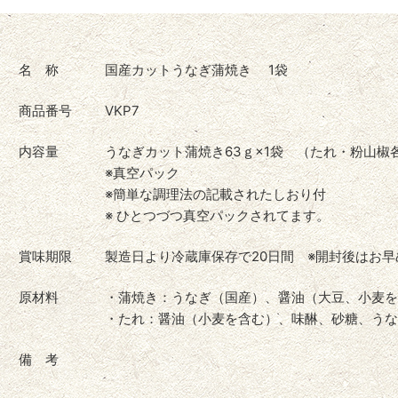
名 称
国産カットうなぎ蒲焼き 1袋
商品番号
VKP7
内容量
うなぎカット蒲焼き63ｇ×1袋 （たれ・粉山椒各
※真空パック
※簡単な調理法の記載されたしおり付
※ ひとつづつ真空パックされてます。
賞味期限
製造日より冷蔵庫保存で20日間 ※開封後はお早
原材料
・蒲焼き：うなぎ（国産）、醤油（大豆、小麦を
・たれ：醤油（小麦を含む）、味醂、砂糖、うな
備 考