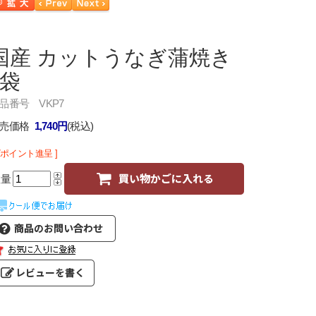
国産 カットうなぎ蒲焼き
1袋
品番号 VKP7
売価格
1,740円
(税込)
17ポイント進呈 ]
数量