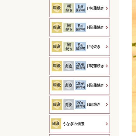
[串]蒲焼き
[長]蒲焼き
[白]焼き
[串]蒲焼き
[長]蒲焼き
[白]焼き
うなぎの佃煮