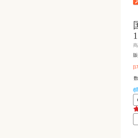
商
販
[