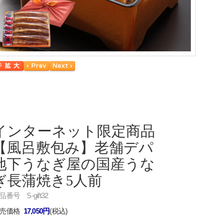
インターネット限定商品
【風呂敷包み】老舗デパ
地下うなぎ屋の国産うな
ぎ長蒲焼き5人前
品番号 S-gift32
売価格
17,050円
(税込)