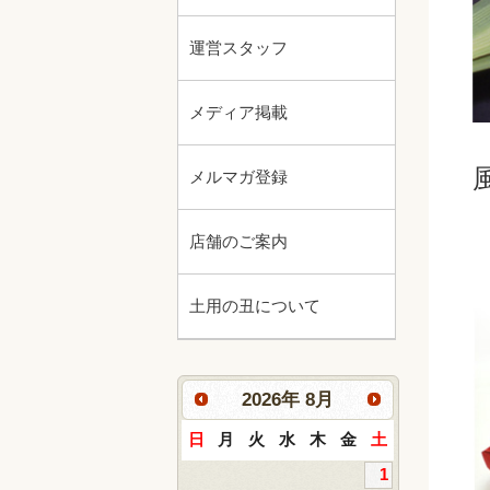
運営スタッフ
メディア掲載
メルマガ登録
店舗のご案内
土用の丑について
2026
年
8月
日
月
火
水
木
金
土
1