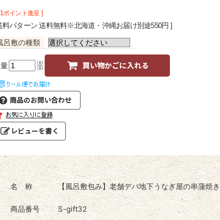
171ポイント進呈 ]
 送料パターン 送料無料※北海道・沖縄お届け別途550円 ]
風呂敷の種類
数量
名 称
【風呂敷包み】老舗デパ地下うなぎ屋の串蒲焼き
商品番号
S-gift32