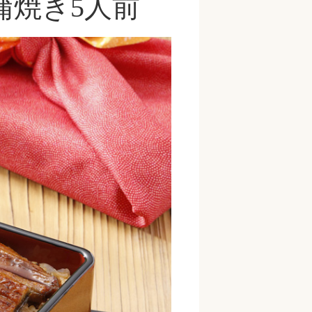
蒲焼き5人前