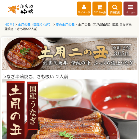
マイページ
かごの中身
商品検索
メニュー
HOME
>
土用の丑（国産うなぎ）
>
夏の土用の丑
> 土用の丑【浜名湖山吹】国産 うなぎ串
蒲焼き・きも吸い2人前
うなぎ串蒲焼き、きも吸い ２人前