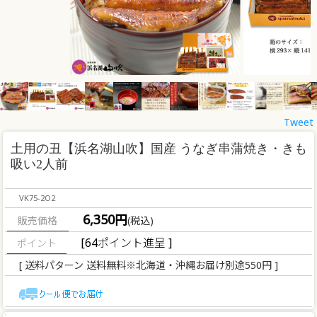
Tweet
土用の丑【浜名湖山吹】国産 うなぎ串蒲焼き・きも
吸い2人前
VK75-2O2
6,350円
販売価格
(税込)
[64ポイント進呈 ]
[ 送料パターン 送料無料※北海道・沖縄お届け別途550円 ]