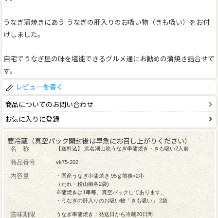
うなぎ蒲焼きにあう うなぎの肝入りのお吸い物（きも吸い）をお付
けしました。
自宅でうなぎ屋の味を堪能できるグルメ通にお勧めの蒲焼き詰合せで
す。
レビューを書く
商品についてのお問い合わせ
お気に入りに登録
要冷蔵（真空パック開封後は早急にお召し上がりください）
名 称
【送料込】 浜名湖山吹うなぎ串蒲焼き・きも吸い2人前
商品番号
vk75-202
内容量
・国産うなぎ串蒲焼き 95ｇ前後×2串
（たれ・粉山椒各2袋)
※蒲焼きは1串毎、真空パックしてあります。
・うなぎの肝入りのお吸い物「きも吸い」 2袋
賞味期限
うなぎ串蒲焼き：発送日から冷蔵20日間