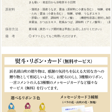
きも吸い：発送日から冷暗所６０日間
原材料
・蒲焼き：国産うなぎ、醤油（原材料に小麦を含む）、味醂、砂糖
・たれ：醤油（小麦を含む）、味醂、砂糖、うなぎエキス
・肝吸い：鰻肝、調味料（アミノ酸）、（機密性容器に密封し加圧
末醤油、かつおエキス、乾燥みつば、調味料（アミノ酸等）、（原
保存方法
要冷蔵（真空パック開封後は早急にお召し上がりください）
備 考
◯ ギフトとしてもご利用いただけます。