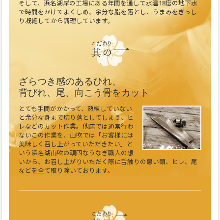
そして、浜名湖岸の工場にある年間を通して水温18度の地下水
で時間をかけてよくしめ、余分な脂を落とし、うまみをぎっし
り凝縮してから調理しています。
ざらつき感のあるひれ、
背びれ、尾、向こう骨をカット
とても手間がかかって、熟練していない
と余分な身まで切り落としてしまう、ヒ
レなどのカット作業。他店では通常行わ
ないこの作業を、山吹では「お客様には
美味しく召し上がっていただきたい」と
いう浜名湖山吹の頑固なうなぎ職人の想
いから、お召し上がりいただく際に舌触りの悪い頭、ヒレ、尾
などを全て取り除いております。