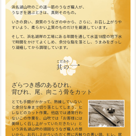
浜名湖山吹のこの道一筋のうなぎ職人が、
うなぎを選ぶときは、真剣そのもの。
いきの良い、良質のうなぎの中から、さらに、お召し上がりや
すいよう、柔らかい上質のものだけを厳選しています。
そして、浜名湖岸の工場にある年間を通して水温18度の地下水
で時間をかけてよくしめ、余分な脂を落とし、うまみをぎっし
り凝縮してから調理しています。
ざらつき感のあるひれ、
背びれ、尾、向こう骨をカット
とても手間がかかって、熟練していない
と余分な身まで切り落としてしまう、ヒ
レなどのカット作業。他店では通常行わ
ないこの作業を、山吹では「お客様には
美味しく召し上がっていただきたい」と
いう浜名湖山吹の頑固なうなぎ職人の想
いから、お召し上がりいただく際に舌触りの悪い頭、ヒレ、尾