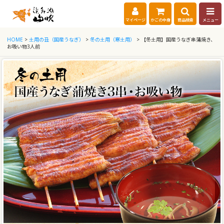
マイページ
かごの中身
商品検索
メニュー
HOME
>
土用の丑（国産うなぎ）
>
冬の土用（寒土用）
> 【冬土用】国産うなぎ串蒲焼き、
お吸い物3人前