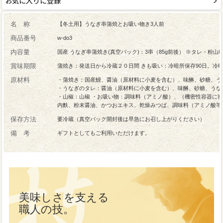
お気に入りに登録
名 称
【冬土用】うなぎ串蒲焼とお吸い物き3人前
商品番号
w-do3
内容量
国産 うなぎ串蒲焼き(真空パック)：3串（85g前後） ※タレ・粉山
賞味期限
蒲焼き：発送日から冷蔵２０日間 きも吸い：冷暗所保存90日。冷
原材料
・蒲焼き：国産鰻、醤油（原材料に小麦を含む）、味醂、砂糖、う
・うなぎのタレ：醤油（原材料に小麦を含む）、味醂、砂糖、うな
・山椒：山椒 ・お吸い物：調味料（アミノ酸）、（機密性容器に
内麩、粉末醤油、かつおエキス、乾燥みつば、調味料（アミノ酸等
保存方法
要冷蔵（真空パック開封後は早急にお召し上がりください）
備 考
ギフトとしてもご利用いただけます。
美味しさを支える
職人の技。