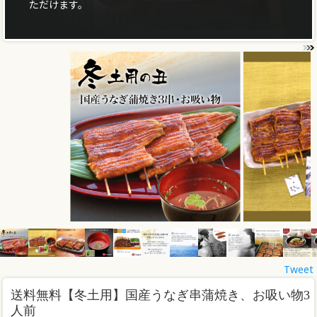
ただけます。
Tweet
送料無料
【冬土用】国産うなぎ串蒲焼き、お吸い物3
人前