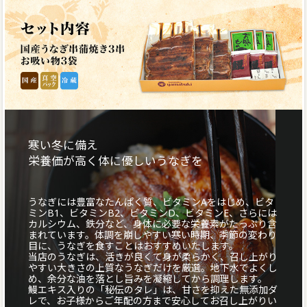
寒い冬に備え
栄養価が高く体に優しいうなぎを
うなぎには豊富なたんぱく質、ビタミンAをはじめ、ビタ
ミンB1、ビタミンB2、ビタミンD、ビタミンE、さらには
カルシウム、鉄分など、身体に必要な栄養素がたっぷり含
まれています。体調を崩しやすい寒い時期、季節の変わり
目に、うなぎを食すことはおすすめいたします。
当店のうなぎは、活きが良くて身が柔らかく、召し上がり
やすい大きさの上質なうなぎだけを厳選。地下水でよくし
め、余分な油を落とし旨みを凝縮してから調理します。
鰻エキス入りの「秘伝のタレ」は、甘さを抑えた無添加ダ
レで、お子様からご年配の方まで安心してお召し上がりい