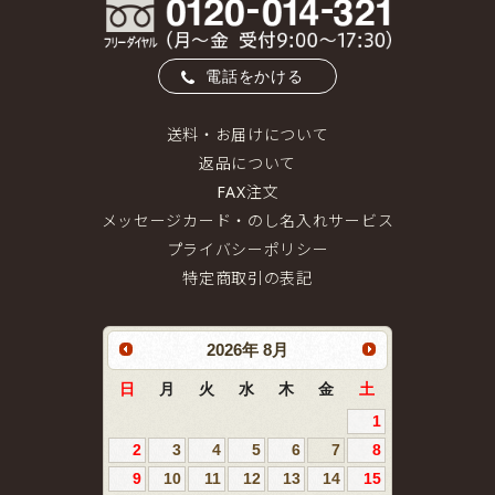
電話をかける
送料・お届けについて
返品について
FAX注文
メッセージカード・のし名入れサービス
プライバシーポリシー
特定商取引の表記
2026
年
8月
日
月
火
水
木
金
土
1
2
3
4
5
6
7
8
9
10
11
12
13
14
15