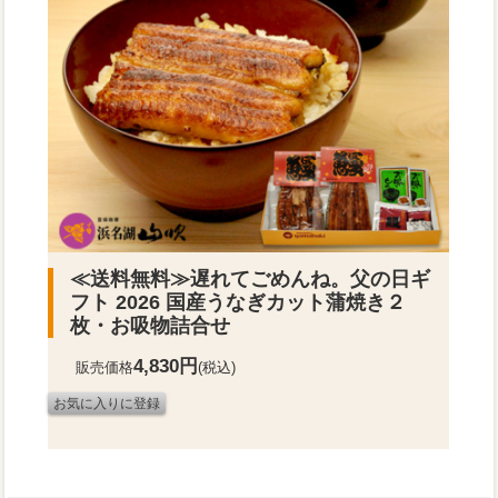
≪送料無料≫
遅れてごめんね。父の日ギ
フト 2026 国産うなぎカット蒲焼き２
枚・お吸物詰合せ
4,830円
販売価格
(税込)