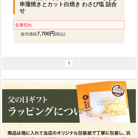
串蒲焼きとカット白焼き わさび塩 詰合
せ
在庫切れ
7,700円
販売価格
(税込)
1