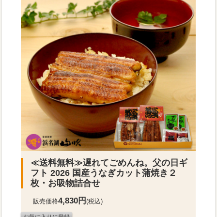
≪送料無料≫
遅れてごめんね。父の日ギ
フト 2026 国産うなぎカット蒲焼き２
枚・お吸物詰合せ
4,830円
販売価格
(税込)