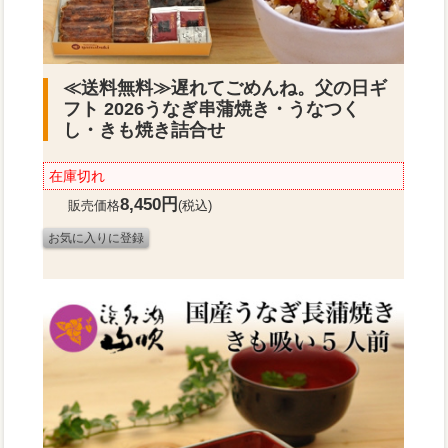
≪送料無料≫
遅れてごめんね。父の日ギ
フト 2026うなぎ串蒲焼き・うなつく
し・きも焼き詰合せ
在庫切れ
8,450円
販売価格
(税込)