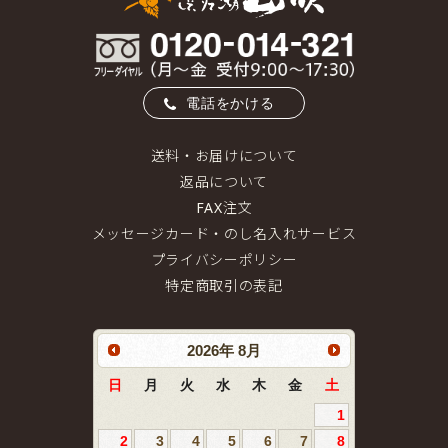
電話をかける
送料・お届けについて
返品について
FAX注文
メッセージカード・のし名入れサービス
プライバシーポリシー
特定商取引の表記
2026
年
8月
日
月
火
水
木
金
土
1
2
3
4
5
6
7
8