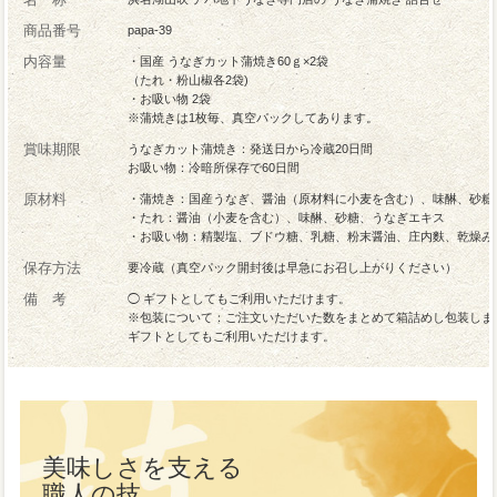
商品番号
papa-39
内容量
・国産 うなぎカット蒲焼き60ｇ×2袋
（たれ・粉山椒各2袋)
・お吸い物 2袋
※蒲焼きは1枚毎、真空パックしてあります。
賞味期限
うなぎカット蒲焼き：発送日から冷蔵20日間
お吸い物：冷暗所保存で60日間
原材料
・蒲焼き：国産うなぎ、醤油（原材料に小麦を含む）、味醂、砂糖
・たれ：醤油（小麦を含む）、味醂、砂糖、うなぎエキス
・お吸い物：精製塩、ブドウ糖、乳糖、粉末醤油、庄内麩、乾燥み
保存方法
要冷蔵（真空パック開封後は早急にお召し上がりください）
備 考
◯ ギフトとしてもご利用いただけます。
※包装について：ご注文いただいた数をまとめて箱詰めし包装しま
ギフトとしてもご利用いただけます。
美味しさを支える
職人の技。