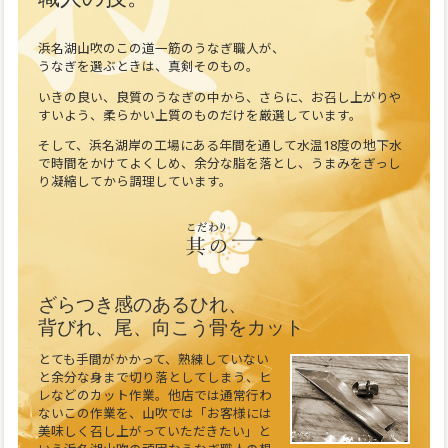
浜名湖山吹のこの道一筋のうなぎ職人が、
うなぎを選ぶときは、真剣そのもの。
いきの良い、良質のうなぎの中から、さらに、お召し上がりや
すいよう、柔らかい上質のものだけを厳選しています。
そして、浜名湖岸の工場にある年間を通して水温18度の地下水
で時間をかけてよくしめ、余分な脂を落とし、うまみをぎっし
り凝縮してから調理しています。
ざらつき感のあるひれ、
背びれ、尾、向こう骨をカット
とても手間がかかって、熟練していない
と余分な身まで切り落としてしまう、ヒ
レなどのカット作業。他店では通常行わ
ないこの作業を、山吹では「お客様には
美味しく召し上がっていただきたい」と