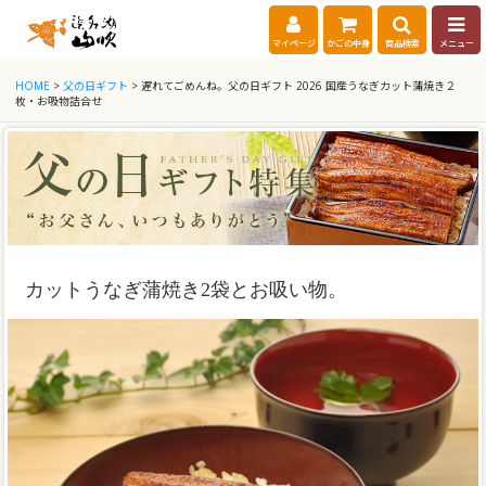
マイページ
かごの中身
商品検索
メニュー
HOME
>
父の日ギフト
> 遅れてごめんね。父の日ギフト 2026 国産うなぎカット蒲焼き２
枚・お吸物詰合せ
カットうなぎ蒲焼き2袋とお吸い物。