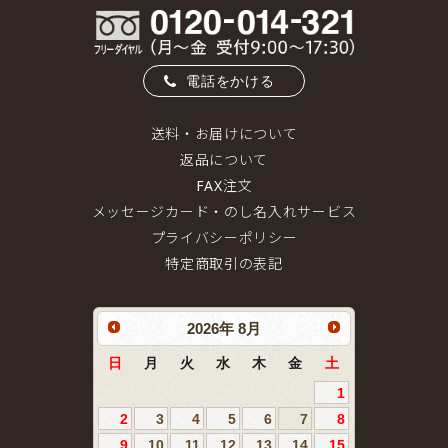
電話をかける
送料・お届けについて
返品について
FAX注文
メッセージカード・のし名入れサービス
プライバシーポリシー
特定商取引の表記
2026
年
8月
日
月
火
水
木
金
土
1
2
3
4
5
6
7
8
9
10
11
12
13
14
15