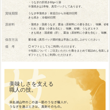
・うなぎの肝焼き60g×１袋
※蒲焼きは1串毎、真空パックしてあります。
賞味期限
うなぎ串蒲焼き：発送日から冷蔵20日間
きも焼き：冷蔵60日間
原材料
・蒲焼き：国産うなぎ、醤油（原材料に小麦を含む）、味醂、砂糖
・たれ：醤油（小麦を含む）、味醂、砂糖、うなぎエキス
・きも焼き：国産鰻（肝）、醤油（原材料に小麦を含む）、味醂、
保存方法
要冷蔵（真空パック開封後は早急にお召し上がりください）
備 考
◯ ギフトとしてもご利用いただけます。
※包装について：ご注文いただいた数をまとめて箱詰めし包装しま
ギフトとしてもご利用いただけます。
美味しさを支える
職人の技。
浜名湖山吹のこの道一筋のうなぎ職人が、
うなぎを選ぶときは、真剣そのもの。