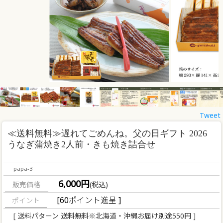
Tweet
≪送料無料≫
遅れてごめんね。父の日ギフト 2026
うなぎ蒲焼き2人前・きも焼き詰合せ
papa-3
6,000円
販売価格
(税込)
[60ポイント進呈 ]
[ 送料パターン 送料無料※北海道・沖縄お届け別途550円 ]