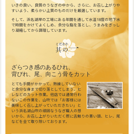
いきの良い、良質のうなぎの中から、さらに、お召し上がりや
すいよう、柔らかい上質のものだけを厳選しています。
そして、浜名湖岸の工場にある年間を通して水温18度の地下水
で時間をかけてよくしめ、余分な脂を落とし、うまみをぎっし
り凝縮してから調理しています。
ざらつき感のあるひれ、
背びれ、尾、向こう骨をカット
とても手間がかかって、熟練していない
と余分な身まで切り落としてしまう、ヒ
レなどのカット作業。他店では通常行わ
ないこの作業を、山吹では「お客様には
美味しく召し上がっていただきたい」と
いう浜名湖山吹の頑固なうなぎ職人の想
いから、お召し上がりいただく際に舌触りの悪い頭、ヒレ、尾
などを全て取り除いております。