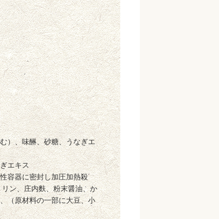
む）、味醂、砂糖、うなぎエ
ぎエキス
性容器に密封し加圧加熱殺
トリン、庄内麩、粉末醤油、か
、（原材料の一部に大豆、小