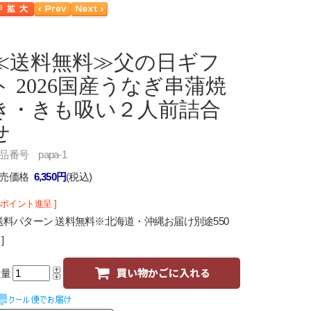
≪送料無料≫
父の日ギフ
ト 2026国産うなぎ串蒲焼
き・きも吸い２人前詰合
せ
品番号 papa-1
売価格
6,350円
(税込)
64ポイント進呈 ]
 送料パターン 送料無料※北海道・沖縄お届け別途550
]
数量