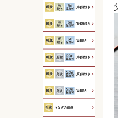
[串]蒲焼き
[長]蒲焼き
[白]焼き
[串]蒲焼き
[長]蒲焼き
[白]焼き
うなぎの佃煮