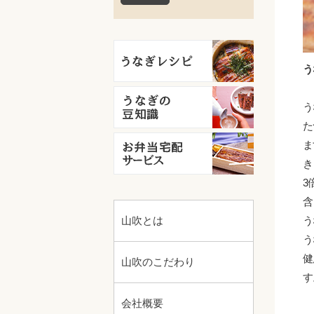
う
う
た
ま
き
3
含
山吹とは
う
う
健
山吹のこだわり
す
会社概要