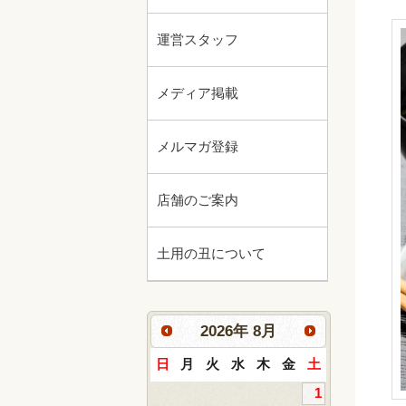
運営スタッフ
メディア掲載
メルマガ登録
店舗のご案内
土用の丑について
2026
年
8月
日
月
火
水
木
金
土
1