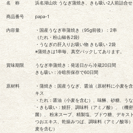
名 称
浜名湖山吹 うなぎ蒲焼き、きも吸い2人前詰合せ
商品番号
papa-1
内容量
・国産うなぎ串蒲焼き（95g前後）：2串
（たれ・粉山椒各2袋)
・うなぎの肝入りお吸い物 きも吸い 2袋
※蒲焼きは1串毎、真空パックしてあります。
賞味期限
うなぎ串蒲焼き：発送日から冷蔵20日間
きも吸い：冷暗所保存で60日間
原材料
・蒲焼き：国産うなぎ、醤油（原材料に小麦を含
キス
・たれ：醤油（小麦を含む）、味醂、砂糖、うな
・きも吸い：鰻肝、調味料（アミノ酸）、（機密
菌）、 粉末スープ、精製塩、ブドウ糖、デキス
つおエキス、乾燥みつば、調味料（アミノ酸等）
麦を含む）