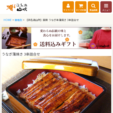
マイページ
かごの中身
商品検索
メニュー
HOME
>
価格別
> 【浜名湖山吹】国産 うなぎ串蒲焼き 3串詰合せ
うなぎ蒲焼き 3串詰合せ