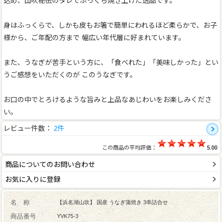
込め、山吹秘伝のタレでふっくら焼き上げた逸品です。
身はふっくらで、しかも皮もお箸で簡単にわれるほど柔らかで、お子
様から、ご年配の方まで 幅広い年代層に好まれています。
また、うなぎが苦手という方に、「食べれた」「美味しかった」とい
うご感想をいただくのが このうなぎです。
お口の中でとろけるような旨みと上品なあじわいをお楽しみくださ
い。
レビュー件数：
2件
この商品の平均評価：
5.00
商品についてのお問い合わせ
お気に入りに登録
名 称
【浜名湖山吹】 国産 うなぎ蒲焼き 3串詰合せ
商品番号
YVK75-3