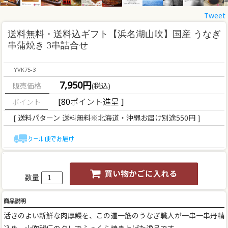
Tweet
送料無料・送料込ギフト
【浜名湖山吹】国産 うなぎ
串蒲焼き 3串詰合せ
YVK75-3
7,950円
販売価格
(税込)
[80ポイント進呈 ]
[ 送料パターン 送料無料※北海道・沖縄お届け別途550円 ]
数量
商品説明
活きのよい新鮮な肉厚鰻を、この道一筋のうなぎ職人が一串一串丹精