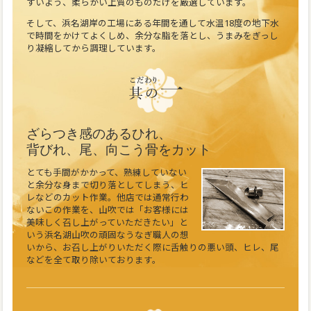
すいよう、柔らかい上質のものだけを厳選しています。
そして、浜名湖岸の工場にある年間を通して水温18度の地下水
で時間をかけてよくしめ、余分な脂を落とし、うまみをぎっし
り凝縮してから調理しています。
ざらつき感のあるひれ、
背びれ、尾、向こう骨をカット
とても手間がかかって、熟練していない
と余分な身まで切り落としてしまう、ヒ
レなどのカット作業。他店では通常行わ
ないこの作業を、山吹では「お客様には
美味しく召し上がっていただきたい」と
いう浜名湖山吹の頑固なうなぎ職人の想
いから、お召し上がりいただく際に舌触りの悪い頭、ヒレ、尾
などを全て取り除いております。