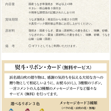
内容量
国産うなぎ串蒲焼き 95ｇ以上×3串
※タレ・粉山椒各３袋付き
※簡単な調理法の記載されたしおり付
賞味期限
うなぎ蒲焼き：発送日から冷蔵２０日間
※真空パック開封後は早急にお召し上がりください。
原材料
蒲焼き：国産うなぎ、醤油（原材料に小麦を含む）、味醂、砂糖、
うなぎのタレ：醤油（原材料に小麦を含む）、味醂、砂糖、うなぎ
山椒：山椒（国産）
備 考
◯ ギフトとしてもご利用いただけます。