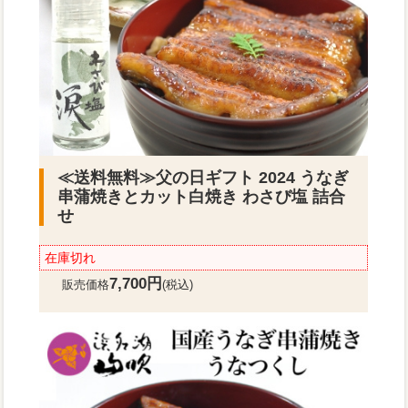
≪送料無料≫
父の日ギフト 2024 うなぎ
串蒲焼きとカット白焼き わさび塩 詰合
せ
在庫切れ
7,700円
販売価格
(税込)